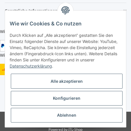
Gesetzliche Informationen
Wie wir Cookies & Co nutzen
Wir aktzeptieren folgende Zahlungsarten:
Durch Klicken auf „Alle akzeptieren“ gestatten Sie den
Einsatz folgender Dienste auf unserer Website: YouTube,
Vimeo, ReCaptcha. Sie können die Einstellung jederzeit
ändern (Fingerabdruck-Icon links unten). Weitere Details
Wir versenden mit folgenden Versandarten:
finden Sie unter
Konfigurieren
und in unserer
Datenschutzerklärung
.
Alle akzeptieren
Konfigurieren
* Alle Preise inkl. gesetzlicher USt., zzgl.
Versand
Ablehnen
Google Analytics deaktivieren
Status: Opt-Out-Cookie ist nicht gesetzt
(Tracking aktiv)
Powered by
JTL-Shop