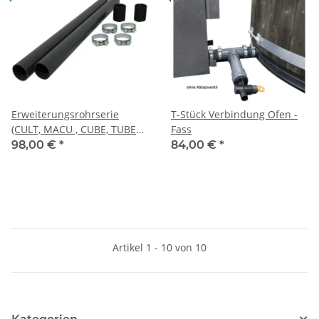
Erweiterungsrohrserie
T-Stück Verbindung Ofen -
(CULT, MACU , CUBE, TUBE
Fass
ALU-Öfen)
98,00 €
*
84,00 €
*
Artikel 1 - 10 von 10