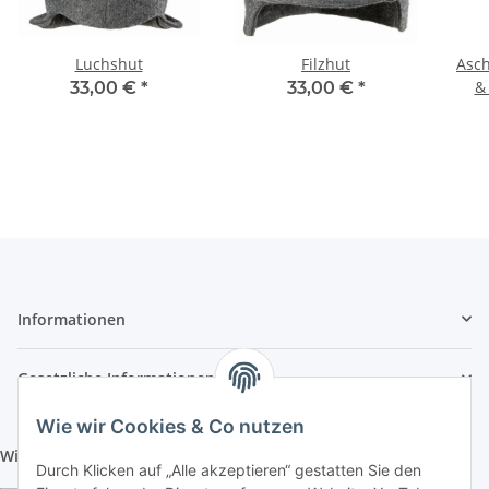
Luchshut
Filzhut
Asch
&
33,00 €
*
33,00 €
*
Informationen
Gesetzliche Informationen
Wie wir Cookies & Co nutzen
Wir aktzeptieren folgende Zahlungsarten:
Durch Klicken auf „Alle akzeptieren“ gestatten Sie den