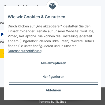
Gesetzliche Informationen
Wie wir Cookies & Co nutzen
Wir aktzeptieren folgende Zahlungsarten:
Durch Klicken auf „Alle akzeptieren“ gestatten Sie den
Einsatz folgender Dienste auf unserer Website: YouTube,
Vimeo, ReCaptcha. Sie können die Einstellung jederzeit
ändern (Fingerabdruck-Icon links unten). Weitere Details
Wir versenden mit folgenden Versandarten:
finden Sie unter
Konfigurieren
und in unserer
Datenschutzerklärung
.
Alle akzeptieren
Konfigurieren
* Alle Preise inkl. gesetzlicher USt., zzgl.
Versand
Ablehnen
Google Analytics deaktivieren
Status: Opt-Out-Cookie ist nicht gesetzt
(Tracking aktiv)
Powered by
JTL-Shop