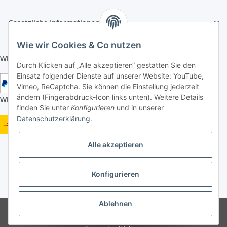
Gesetzliche Informationen
Wie wir Cookies & Co nutzen
Wir aktzeptieren folgende Zahlungsarten:
Durch Klicken auf „Alle akzeptieren“ gestatten Sie den
Einsatz folgender Dienste auf unserer Website: YouTube,
Vimeo, ReCaptcha. Sie können die Einstellung jederzeit
ändern (Fingerabdruck-Icon links unten). Weitere Details
Wir versenden mit folgenden Versandarten:
finden Sie unter
Konfigurieren
und in unserer
Datenschutzerklärung
.
Alle akzeptieren
Konfigurieren
* Alle Preise inkl. gesetzlicher USt., zzgl.
Versand
Ablehnen
Google Analytics deaktivieren
Status: Opt-Out-Cookie ist nicht gesetzt
(Tracking aktiv)