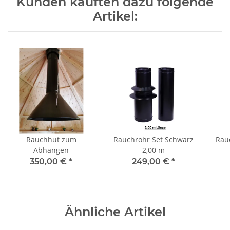
Kunden kauften dazu folgende
Artikel:
Rauchhut zum
Rauchrohr Set Schwarz
Rau
Abhängen
2,00 m
350,00 €
*
249,00 €
*
Ähnliche Artikel