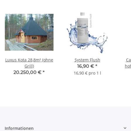
Luxus Kota 28,8m² (ohne
System Flush
Ca
Grill)
ho
16,90 €
*
20.250,00 €
*
16,90 € pro 1 l
Informationen