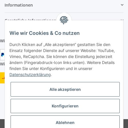
Informationen
Gesetzliche Informationen
Wie wir Cookies & Co nutzen
Wir aktzeptieren folgende Zahlungsarten:
Durch Klicken auf „Alle akzeptieren“ gestatten Sie den
Einsatz folgender Dienste auf unserer Website: YouTube,
Vimeo, ReCaptcha. Sie können die Einstellung jederzeit
ändern (Fingerabdruck-Icon links unten). Weitere Details
Wir versenden mit folgenden Versandarten:
finden Sie unter
Konfigurieren
und in unserer
Datenschutzerklärung
.
Alle akzeptieren
Konfigurieren
* Alle Preise inkl. gesetzlicher USt., zzgl.
Versand
Ablehnen
Google Analytics deaktivieren
Status: Opt-Out-Cookie ist nicht gesetzt