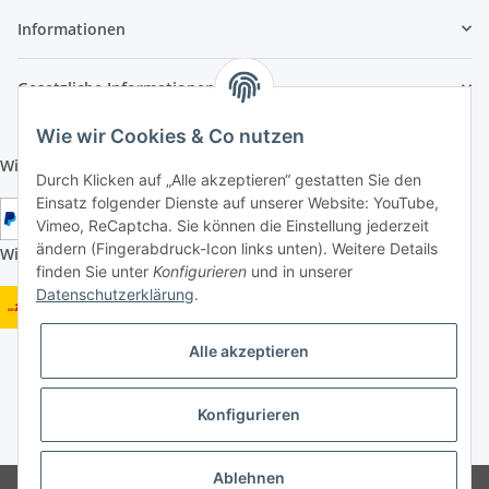
Informationen
Gesetzliche Informationen
Wie wir Cookies & Co nutzen
Wir aktzeptieren folgende Zahlungsarten:
Durch Klicken auf „Alle akzeptieren“ gestatten Sie den
Einsatz folgender Dienste auf unserer Website: YouTube,
Vimeo, ReCaptcha. Sie können die Einstellung jederzeit
ändern (Fingerabdruck-Icon links unten). Weitere Details
Wir versenden mit folgenden Versandarten:
finden Sie unter
Konfigurieren
und in unserer
Datenschutzerklärung
.
Alle akzeptieren
Konfigurieren
* Alle Preise inkl. gesetzlicher USt., zzgl.
Versand
Ablehnen