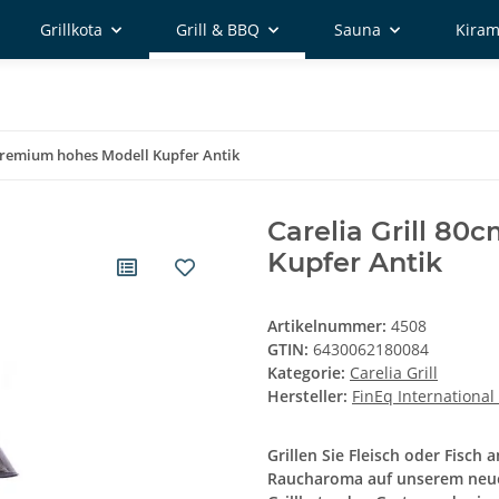
Grillkota
Grill & BBQ
Sauna
Kiram
 Premium hohes Modell Kupfer Antik
Carelia Grill 8
Kupfer Antik
Artikelnummer:
4508
GTIN:
6430062180084
Kategorie:
Carelia Grill
Hersteller:
FinEq International
Grillen Sie Fleisch oder Fisch
Raucharoma auf unserem neuen 