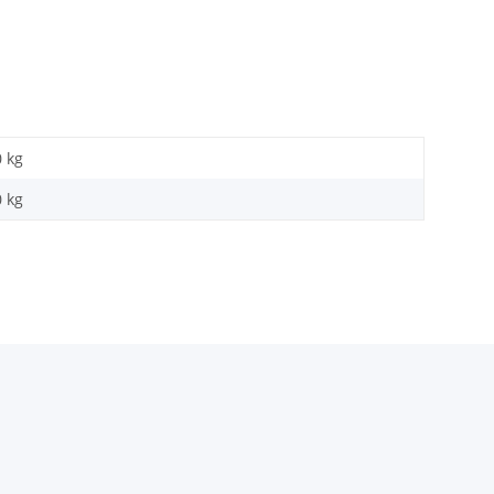
0 kg
0
kg