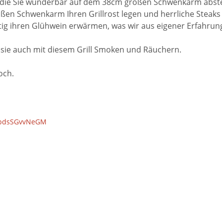
, die Sie wunderbar auf dem 38cm großen Schwenkarm abste
en Schwenkarm Ihren Grillrost legen und herrliche Steaks G
tig ihren Glühwein erwärmen, was wir aus eigener Erfahrun
 sie auch mit diesem Grill Smoken und Räuchern.
och.
=pdsSGvvNeGM