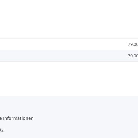
79,0
70,0
e Informationen
tz